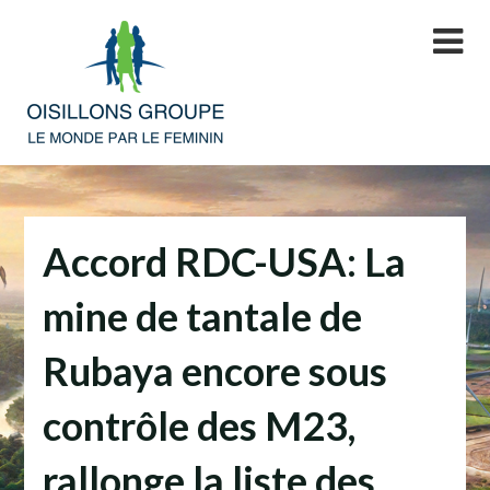
Skip
to
content
Accord RDC-USA: La
mine de tantale de
Rubaya encore sous
contrôle des M23,
rallonge la liste des