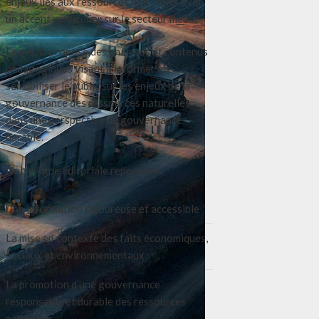
enjeux liés aux ressources naturelles avec
un accent particulier sur le secteur média.
Le média propose des analyses et contenus
pédagogiques visant à informer et
sensibiliser le public sur les enjeux de la
gouvernance des ressources naturelles
dans une perspective de gouvernance
durable.
Notre ligne éditoriale repose sur:
Une information rigoureuse et accessible
La mise en contexte des faits économiques,
sociaux et environnementaux
La promotion d’une gouvernance
responsable et durable des ressources
naturelles.