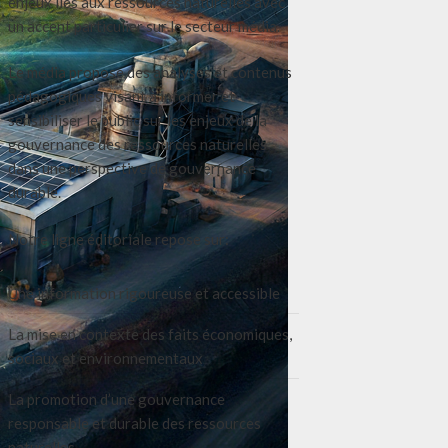
enjeux liés aux ressources naturelles avec
un accent particulier sur le secteur média.
Le média propose des analyses et contenus
pédagogiques visant à informer et
sensibiliser le public sur les enjeux de la
gouvernance des ressources naturelles
dans une perspective de gouvernance
durable.
Notre ligne éditoriale repose sur:
Une information rigoureuse et accessible
La mise en contexte des faits économiques,
sociaux et environnementaux
La promotion d’une gouvernance
responsable et durable des ressources
naturelles.