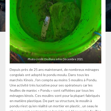
Photo crédit Oisillons infos Décembre 2021.
Depuis près de 25 ans maintenant, de nombreux ménages
congolais ont adopté le pondu moulu. Dans tous les
marchés Kinois , l’on compte au moins 5 moulins à Pondu.
Une activité très lucrative pour ses opérateurs car les
feuilles de manioc « Pondu » sont raffolées par tous les
ménages kinois. Ces moulins sont pour la plupart fabriqués
en matière plastique. De part sa structure, le moulin à
pondu n’est qu’en réalité un mortier en plastic , un seau le