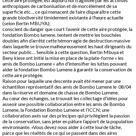
cette aire protégée, est aujourd’hui fragilisée par les activités
anthropiques de carbonisation et de morcèlement de sa
superficie etc… ce qui menacent de faire disparaître cette
grande biodiversité timidement existante à l’heure actuelle
(selon Bertin MBUYA);
conscient du danger que court l’avenir de cette aire protégée, la
fondation Bombo lumene, tentent de mettre les bouchées
doubles afin d’arrêté cette hémorragie de destruction massive
dans laquelle se trouve malheureusement les haut dirigeants du
secteur public… Sensible à cette question, Bertin Mbuya et
Beny kiese ont initié la mise en place de la plate-forme « les
amis de Bombo Lumene » afin d’intensifier les luttes pouvant
aider la fondation Bombo Lumene à garantir la conservation de
cette aire protégée.
Raison pour laquelle une descente avait été mener par une
échantillon représentatif des amis de Bombo Lumene le 08/04
dans la réserve et domaine de chasse de Bombo Lumene.
Au cœur des échanges, se trouvait les collectage d’idées pour
asseoir une possible collaboration entre les amis de Bombo
Lumene, la Fondation Bombo Lumene et l’ICCN; une
collaboration axés sur des principes qui privilégient la passion
de la conservation, sans jeter en pâture l’apport de la population
environnante. «Vous devez nous aider à cette lourde tâche,
parce que les réalités de ce qui se passent dans des aires