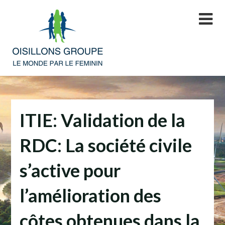
Skip
to
content
ITIE: Validation de la
RDC: La société civile
s’active pour
l’amélioration des
côtes obtenues dans la