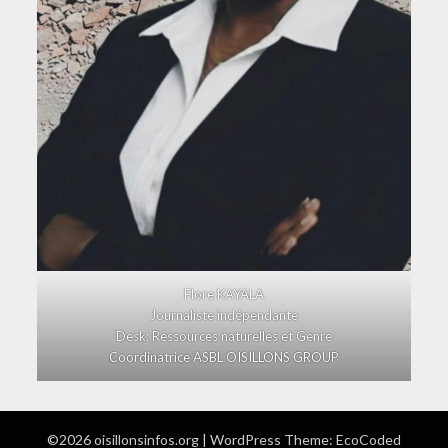
Flore KAYALA
Journaliste indépendante
Desk: Ressources naturelles et Genre
Coordinatrice ASBL OISILLONS GROUP
©2026 oisillonsinfos.org
| WordPress Theme:
EcoCoded