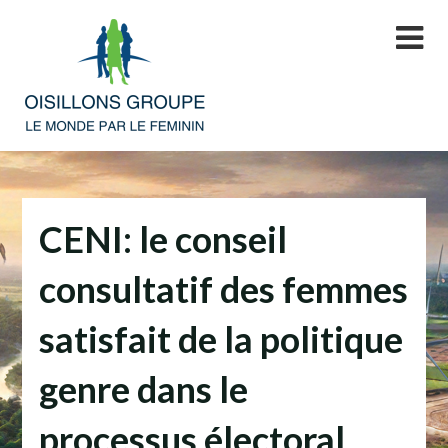
Skip
to
content
CENI: le conseil
consultatif des femmes
satisfait de la politique
genre dans le
processus électoral.