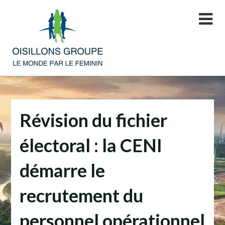
Skip
to
content
Révision du fichier
électoral : la CENI
démarre le
recrutement du
personnel opérationnel