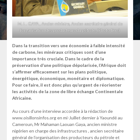
M. L . GAYA , Ancien ministre, Ancien secrétaire général de
l’organisation des producteurs du pétrole. (Photo tiers)
Dans la transition vers une économie à faible intensité
de carbone, les minéraux critiques sont d’une
importance très cruciale. Dans le cadre de la
préservation d’une politique dépolarisée, l’Afrique doit
s’affirmer efficacement sur les plans politique,
énergétique, économique, monétaire et diplomatique.
Pour ce faire, il est donc plus qu’urgent de réorienter
les activités de la zone de libre échange Continentale
Africaine.
Au cours d’une interview accordée à la rédaction de
www.oisillonsinfos.org en mi-Juillet dernier à Yaoundé au
Cameroun, Mr Mahaman Laouan Gaya, ancien ministre
nigérien en charge des infrastructures , ancien secrétaire
général de l’organisation des producteurs du pétrole et