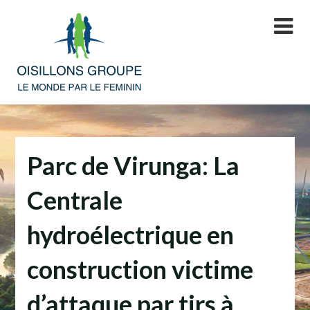
Skip
to
content
Parc de Virunga: La
Centrale
hydroélectrique en
construction victime
d’attaque par tirs à