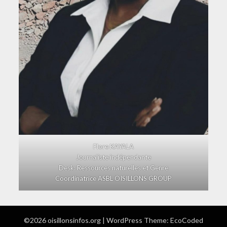
Flore KAYALA
Journaliste indépendante
Desk: Ressources naturelles et Genre
Coordinatrice ASBL OISILLONS GROUP
©2026 oisillonsinfos.org
| WordPress Theme:
EcoCoded