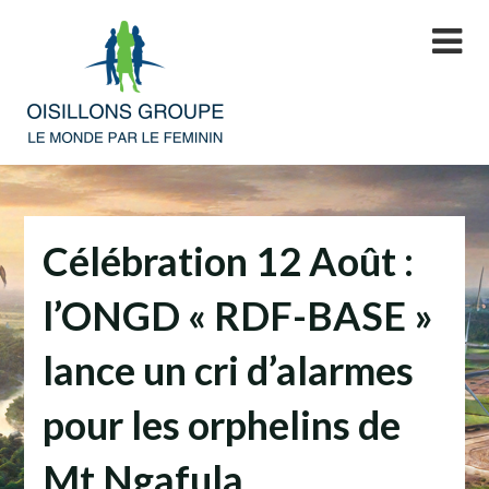
Skip
to
content
Célébration 12 Août :
l’ONGD « RDF-BASE »
lance un cri d’alarmes
pour les orphelins de
Mt Ngafula.