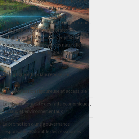
enjeux liés aux ressources naturelles avec
un accent particulier sur le secteur média.
Le média propose des analyses et contenus
pédagogiques visant à informer et
sensibiliser le public sur les enjeux de la
gouvernance des ressources naturelles
dans une perspective de gouvernance
durable.
Notre ligne éditoriale repose sur:
Une information rigoureuse et accessible
La mise en contexte des faits économiques,
sociaux et environnementaux
La promotion d’une gouvernance
responsable et durable des ressources
naturelles.