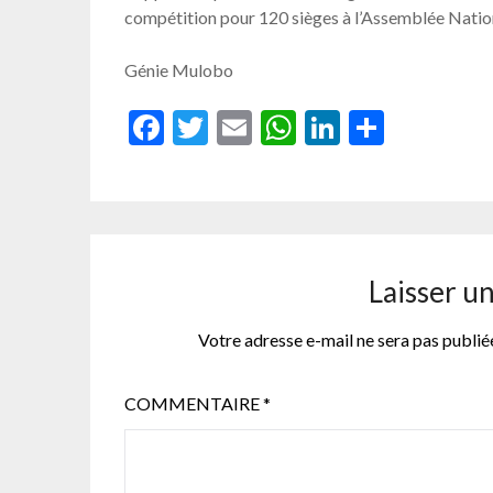
compétition pour 120 sièges à l’Assemblée Natio
Génie Mulobo
Facebook
Twitter
Email
WhatsApp
LinkedIn
Partag
Laisser u
Votre adresse e-mail ne sera pas publié
COMMENTAIRE
*