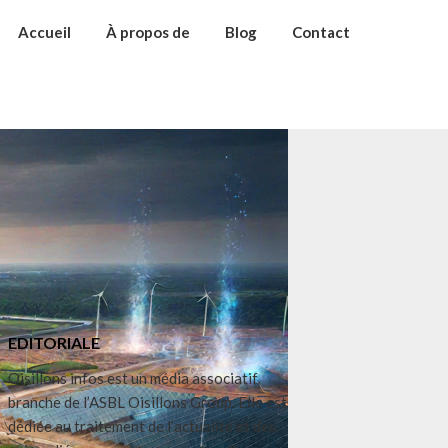
Accueil
À propos de
Blog
Contact
EDITORIALE
Oisillons infos est un média associatif,
branche de l’ASBL Oisillons Group. Elle est
dédiée au traitement de l’actualité et des