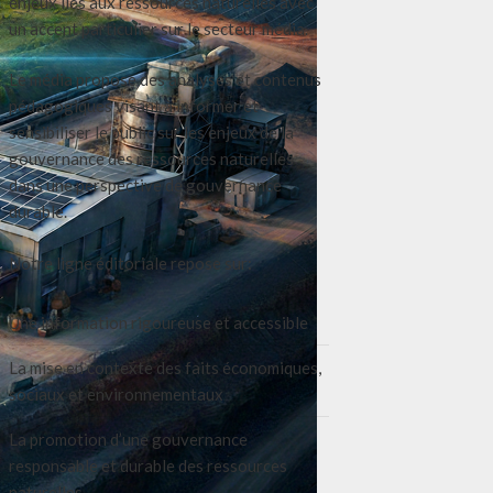
enjeux liés aux ressources naturelles avec
un accent particulier sur le secteur média.
Le média propose des analyses et contenus
pédagogiques visant à informer et
sensibiliser le public sur les enjeux de la
gouvernance des ressources naturelles
dans une perspective de gouvernance
durable.
Notre ligne éditoriale repose sur:
Une information rigoureuse et accessible
La mise en contexte des faits économiques,
sociaux et environnementaux
La promotion d’une gouvernance
responsable et durable des ressources
naturelles.