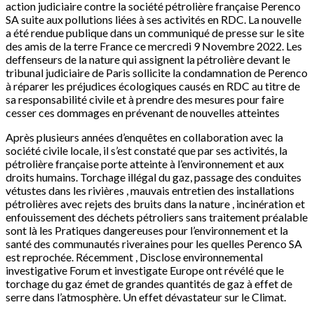
action judiciaire contre la société pétrolière française Perenco
SA suite aux pollutions liées à ses activités en RDC. La nouvelle
a été rendue publique dans un communiqué de presse sur le site
des amis de la terre France ce mercredi 9 Novembre 2022. Les
deffenseurs de la nature qui assignent la pétrolière devant le
tribunal judiciaire de Paris sollicite la condamnation de Perenco
à réparer les préjudices écologiques causés en RDC au titre de
sa responsabilité civile et à prendre des mesures pour faire
cesser ces dommages en prévenant de nouvelles atteintes
Après plusieurs années d’enquêtes en collaboration avec la
société civile locale, il s’est constaté que par ses activités, la
pétrolière française porte atteinte à l’environnement et aux
droits humains. Torchage illégal du gaz, passage des conduites
vétustes dans les rivières , mauvais entretien des installations
pétrolières avec rejets des bruits dans la nature , incinération et
enfouissement des déchets pétroliers sans traitement préalable
sont là les Pratiques dangereuses pour l’environnement et la
santé des communautés riveraines pour les quelles Perenco SA
est reprochée. Récemment , Disclose environnemental
investigative Forum et investigate Europe ont révélé que le
torchage du gaz émet de grandes quantités de gaz à effet de
serre dans l’atmosphère. Un effet dévastateur sur le Climat.