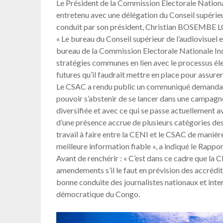
Le Président de la Commission Electorale Natio
entretenu avec une délégation du Conseil supérie
conduit par son président, Christian BOSEMB
« Le bureau du Conseil supérieur de l’audiovisuel 
bureau de la Commission Electorale Nationale Ind
stratégies communes en lien avec le processus él
futures qu’il faudrait mettre en place pour assur
Le CSAC a rendu public un communiqué demandant
pouvoir s’abstenir de se lancer dans une campagne
diversifiée et avec ce qui se passe actuellement a
d’une présence accrue de plusieurs catégories des j
travail à faire entre la CENI et le CSAC de maniè
meilleure information fiable », a indiqué le R
Avant de renchérir : « C’est dans ce cadre que la
amendements s’il le faut en prévision des accrédita
bonne conduite des journalistes nationaux et int
démocratique du Congo.