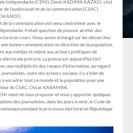
nale Indépendante (CENI), Denis KADIMA KAZADI, s’est
ur de l’audiovisuel et de la communication (CSAC)
E LOKANDO.
et de la communication est venu s’entretenir avec le
épendante. Il était question de pouvoir arrêter des
ectoral en cours. Nous avons échangé sur les démarches
er une bonne communication en direction de la population.
 aux médias et même aux acteurs politiques de
 électorale précoce. La presse est aujourd’hui fort
vec une multiplicité des canaux d’information, au regard
ournalistes, voire des acteurs sociaux, il y a bien du
re à encadrer tout ce monde et la population pour une
apporteur du CSAC, Oscar KABAMBA.
 CENI vient de nous proposer et nous y apporter quelques
tions des journalistes, dans les jours à venir, le Code de
ernationaux pendant le processus électoral en République