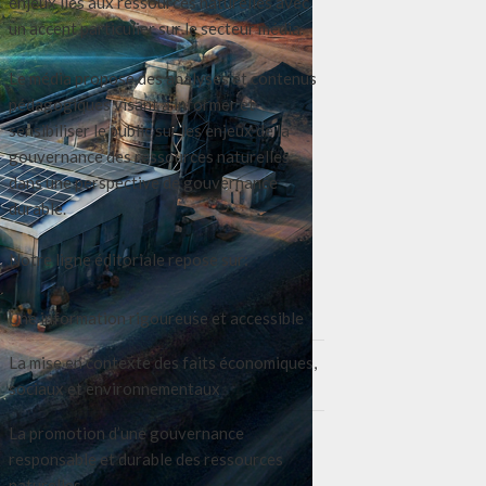
enjeux liés aux ressources naturelles avec
un accent particulier sur le secteur média.
Le média propose des analyses et contenus
pédagogiques visant à informer et
sensibiliser le public sur les enjeux de la
gouvernance des ressources naturelles
dans une perspective de gouvernance
durable.
Notre ligne éditoriale repose sur:
Une information rigoureuse et accessible
La mise en contexte des faits économiques,
sociaux et environnementaux
La promotion d’une gouvernance
responsable et durable des ressources
naturelles.