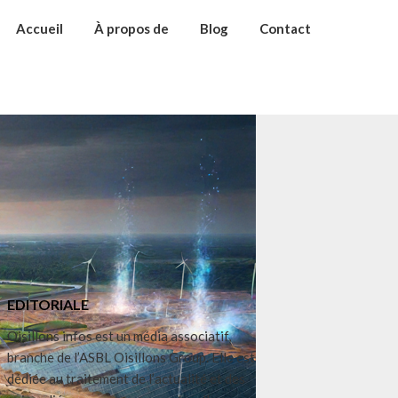
Accueil
À propos de
Blog
Contact
EDITORIALE
Oisillons infos est un média associatif,
branche de l’ASBL Oisillons Group. Elle est
dédiée au traitement de l’actualité et des