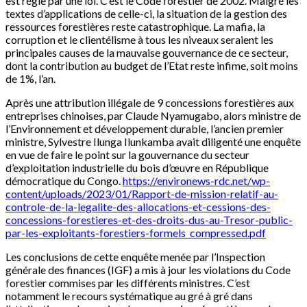
est régie par une loi. C’est le Code forestier de 2002. Malgré les
textes d’applications de celle-ci, la situation de la gestion des
ressources forestières reste catastrophique. La mafia, la
corruption et le clientélisme à tous les niveaux seraient les
principales causes de la mauvaise gouvernance de ce secteur,
dont la contribution au budget de l’Etat reste infime, soit moins
de 1%, l’an.
Après une attribution illégale de 9 concessions forestières aux
entreprises chinoises, par Claude Nyamugabo, alors ministre de
l’Environnement et développement durable, l’ancien premier
ministre, Sylvestre Ilunga Ilunkamba avait diligenté une enquête
en vue de faire le point sur la gouvernance du secteur
d’exploitation industrielle du bois d’œuvre en République
démocratique du Congo.
https://environews-rdc.net/wp-
content/uploads/2023/01/Rapport-de-mission-relatif-au-
controle-de-la-legalite-des-allocations-et-cessions-des-
concessions-forestieres-et-des-droits-dus-au-Tresor-public-
par-les-exploitants-forestiers-formels_compressed.pdf
Les conclusions de cette enquête menée par l’Inspection
générale des finances (IGF) a mis à jour les violations du Code
forestier commises par les différents ministres. C’est
notamment le recours systématique au gré à gré dans