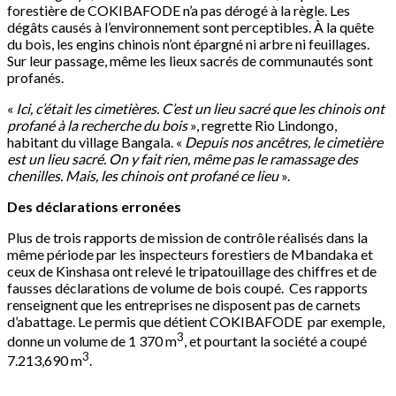
forestière de COKIBAFODE n’a pas dérogé à la règle. Les
dégâts causés à l’environnement sont perceptibles. À la quête
du bois, les engins chinois n’ont épargné ni arbre ni feuillages.
Sur leur passage, même les lieux sacrés de communautés sont
profanés.
«
Ici, c’était les cimetières. C’est un lieu sacré que les chinois ont
profané à la recherche du bois
», regrette Rio Lindongo,
habitant du village Bangala. «
Depuis nos ancêtres, le cimetière
est un lieu sacré. On y fait rien, même pas le ramassage des
chenilles. Mais, les chinois ont profané ce lieu
».
Des déclarations erronées
Plus de trois rapports de mission de contrôle réalisés dans la
même période par les inspecteurs forestiers de Mbandaka et
ceux de Kinshasa ont relevé le tripatouillage des chiffres et de
fausses déclarations de volume de bois coupé. Ces rapports
renseignent que les entreprises ne disposent pas de carnets
d’abattage. Le permis que détient COKIBAFODE par exemple,
3
donne un volume de 1 370 m
, et pourtant la société a coupé
3
7.213,690 m
.