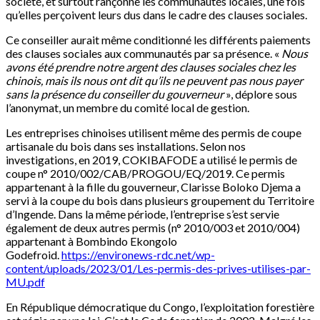
société, et surtout rançonne les communautés locales, une fois
qu’elles perçoivent leurs dus dans le cadre des clauses sociales.
Ce conseiller aurait même conditionné les différents paiements
des clauses sociales aux communautés par sa présence. «
Nous
avons été prendre notre argent des clauses sociales chez les
chinois, mais ils nous ont dit qu’ils ne peuvent pas nous payer
sans la présence du conseiller du gouverneur
», déplore sous
l’anonymat, un membre du comité local de gestion.
Les entreprises chinoises utilisent même des permis de coupe
artisanale du bois dans ses installations. Selon nos
investigations, en 2019, COKIBAFODE a utilisé le permis de
coupe n° 2010/002/CAB/PROGOU/EQ/2019. Ce permis
appartenant à la fille du gouverneur, Clarisse Boloko Djema a
servi à la coupe du bois dans plusieurs groupement du Territoire
d’Ingende. Dans la même période, l’entreprise s’est servie
également de deux autres permis (n° 2010/003 et 2010/004)
appartenant à Bombindo Ekongolo
Godefroid.
https://environews-rdc.net/wp-
content/uploads/2023/01/Les-permis-des-prives-utilises-par-
MU.pdf
En République démocratique du Congo, l’exploitation forestière