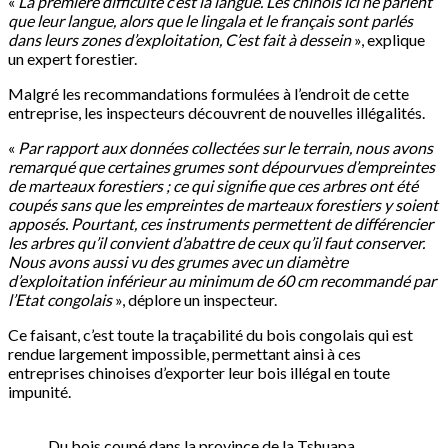
«
La première difficulté c’est la langue. Les chinois ici ne parlent
que leur langue, alors que le lingala et le français sont parlés
dans leurs zones d’exploitation, C’est fait à dessein
», explique
un expert forestier.
Malgré les recommandations formulées à l’endroit de cette
entreprise, les inspecteurs découvrent de nouvelles illégalités.
«
Par rapport aux données collectées sur le terrain, nous avons
remarqué que certaines grumes sont dépourvues d’empreintes
de marteaux forestiers ; ce qui signifie que ces arbres ont été
coupés sans que les empreintes de marteaux forestiers y soient
apposés. Pourtant, ces instruments permettent de différencier
les arbres qu’il convient d’abattre de ceux qu’il faut conserver.
Nous avons aussi vu des grumes avec un diamètre
d’exploitation inférieur au minimum de 60 cm recommandé par
l’Etat congolais
», déplore un inspecteur.
Ce faisant, c’est toute la traçabilité du bois congolais qui est
rendue largement impossible, permettant ainsi à ces
entreprises chinoises d’exporter leur bois illégal en toute
impunité.
Du bois coupé dans la province de la Tshuapa