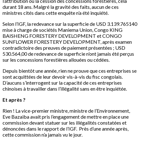
l’attribution ou la cession des concessions forestières, cela
durant 18 ans. Malgré la gravité des faits, aucun de ces
ministres cités dans cette enquête n’a été inquiété.
Selon l’IGF, la redevance sur la superficie de USD 3.139.765140
mise à charge de sociétés Maniema Union, Congo KING
BAISHENG FORESTERY DEVELOPMENT et CONGO
SUNFLOWER FORESTERY DEVELOPMENT, après examen
contradictoire des preuves de paiement présentées ; USD
530.564,00 de redevance de superficie n’ont jamais été perçus
sur les concessions forestières allouées ou cédées.
Depuis bientôt une année, rien ne prouve que ces entreprises se
sont acquittées de leur devoir vis-à-vis du fisc congolais.
D’aucuns s’interrogent sur la capacité de ces entreprises
chinoises à travailler dans l’illégalité sans en être inquiétée.
Et après ?
Rien ! La vice-premier ministre, ministre de l’Environnement,
Eve Bazaiba avait pris l’engagement de mettre en place une
commission devant statuer sur les illégalités constatées et
dénoncées dans le rapport de l’IGF. Près d’une année après,
cette commission n’a jamais vu le jour.