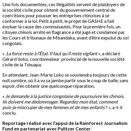
Une fois documentées, ces illégalités servent de plaidoyers de
la société civile pour obtenir du gouvernement central de
coercitions pour pousser les entreprises chinoises à se
conformer à la loi. Petit à petit, le projet de GASHE a fait
évoluer la cause des communautés. Pour la première fois, un
citoyen chinois arrêté en flagrance a été jugé et condamné par
les Cours et tribunaux de Mbandaka, avant d’être expulsé du sol
congolais.
«
La force reste à l’État. Il faut qu’il reste vigilant
», a déclaré
Gérard Iloko, coordonnateur provincial de la nouvelle société
civile de la Tshuapa.
En attendant, Jean-Marie Loko se souviendra toujours de cette
nuit sombre, où il a vu sa jambe partir sous le coup de balle, sans
espoir, d’en obtenir une quelconque réparation.
«
Je demande à la justice congolaise de poursuivre les chinois.
Ils doivent me dédommager. Regardez mon état, comment
puis-je m’occuper de mes femmes et de mes enfants
? », a-t-il
conclu.
Reportage réalisé avec l’appui de la Rainforest Journalism
Fund en partenariat avec Pulitzer Center
.