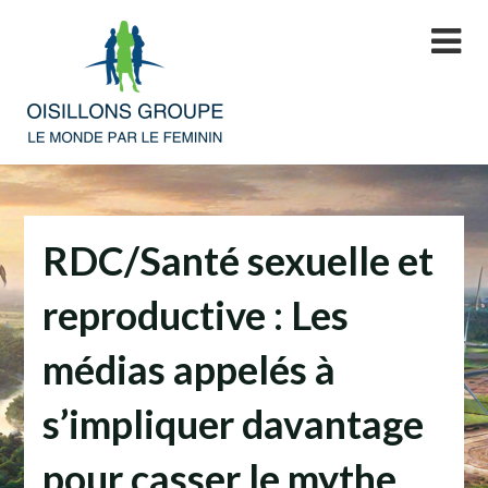
Skip
to
content
RDC/Santé sexuelle et
reproductive : Les
médias appelés à
s’impliquer davantage
pour casser le mythe.