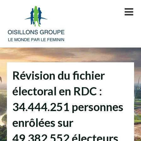
Skip
to
content
Révision du fichier
électoral en RDC :
34.444.251 personnes
enrôlées sur
49.382.552 électeurs