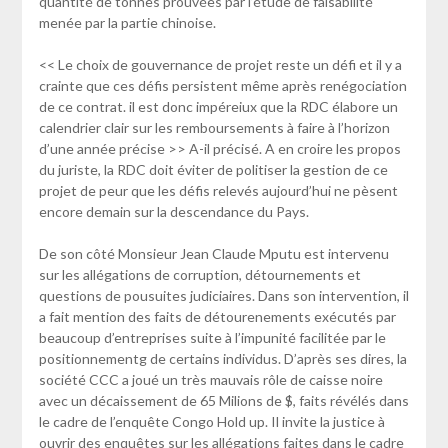
quantité de tonnes prouvées par l’étude de faisabilité
menée par la partie chinoise.
<< Le choix de gouvernance de projet reste un défi et il y a
crainte que ces défis persistent même après renégociation
de ce contrat. il est donc impéreiux que la RDC élabore un
calendrier clair sur les remboursements à faire à l’horizon
d’une année précise >> A-il précisé. A en croire les propos
du juriste, la RDC doit éviter de politiser la gestion de ce
projet de peur que les défis relevés aujourd’hui ne pèsent
encore demain sur la descendance du Pays.
De son côté Monsieur Jean Claude Mputu est intervenu
sur les allégations de corruption, détournements et
questions de pousuites judiciaires. Dans son intervention, il
a fait mention des faits de détourenements exécutés par
beaucoup d’entreprises suite à l’impunité facilitée par le
positionnementg de certains individus. D’après ses dires, la
société CCC a joué un très mauvais rôle de caisse noire
avec un décaissement de 65 Milions de $, faits révélés dans
le cadre de l’enquête Congo Hold up. Il invite la justice à
ouvrir des enquêtes sur les allégations faites dans le cadre