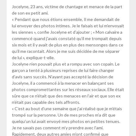
Jocelyne, 23 ans, victime de chantage et menace de la part
de son ex petit ami.
« Pendant que nous étions ensemble, Il me demandait de
lui envoyer des photos intimes. Je le faisais et lui m’envoyait
les siennes », confie Jocelyne et d’ajouter ; « Mon calvaire a
commencé quand j’avais constaté qu’il me trompait depuis
six mois et il y avait de plus en plus des mensonges dans ce
qu’il me racontait. Alors je me suis décidée de me séparer
de lui », explique-t-elle.
Jocelyne n’en pouvait plus et a rompu avec son copain. Le
garçon a tenté à plusieurs reprises de lui faire changer
d’avis sans succès. N’ayant pas accepté la décision de
Jocelyne, il a commencé à la menacer en balançant ses
photos compromettantes sur les réseaux sociaux. Elle était
sûre que ce n’était que des menaces en l’air et que son ex
n’était pas capable des tels affronts.
« C’est au bout d’une semaine que j’ai réalisé que je m’étais
trompé sur la personne. Un de mes proches m’a dit que
quelqu’un lui avait envoyé mes photos en petites tenues.
Je ne savais pas comment m’y prendre avec l’ami.
Rapidement, deux autres amies m’ont confirmé que