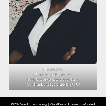
Flore KAYALA
Journaliste indépendante
Desk: Ressources naturelles et Genre
Coordinatrice ASBL OISILLONS GROUP
©2026 oisillonsinfos.org
| WordPress Theme:
EcoCoded