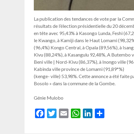
La publication des tendances de vote par la Com
résultats de l’élection présidentielle du 20 déce
en tête avec 95,43% à Kasongo Lunda, Feshi (67,
le Kwango, à Kamiji dans le Haut Lomami (98,32%
(96,4%) Kongo Central, à Opala (89,56%), à Isangi
Kivu (88,24%), à Kasangulu 92,48%, A Butembo vill
Beni ville | Nord-Kivu (86,37%), à Inongo ville
Kabinda ville province de Lomami (91,89*%)
(kenge- ville) 53,98%. Cette annonce a été faite 
Bosolo » dans la commune de la Gombe.
Génie Mulobo
Facebook
Twitter
Email
WhatsApp
LinkedIn
Partag