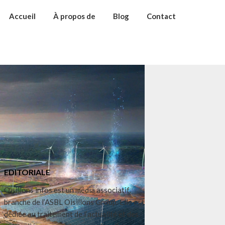
Accueil
À propos de
Blog
Contact
EDITORIALE
Oisillons infos est un média associatif,
branche de l’ASBL Oisillons Group. Elle est
dédiée au traitement de l’actualité et des