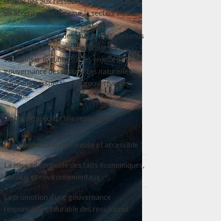
enjeux liés aux ressources naturelles avec
un accent particulier sur le secteur média.
Le média propose des analyses et contenus
pédagogiques visant à informer et
sensibiliser le public sur les enjeux de la
gouvernance des ressources naturelles
dans une perspective de gouvernance
durable.
Notre ligne éditoriale repose sur:
Une information rigoureuse et accessible
La mise en contexte des faits économiques,
sociaux et environnementaux
La promotion d’une gouvernance
responsable et durable des ressources
naturelles.