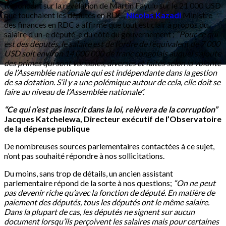
Répondant sur la révélation de Martin Fayulu sur le 21 000 USD
que touchaient les députés en RDC,
Nicolas Kazadi
Ministre
des finances en RDC a affirmé que tout est clair à propos du
salaire d’un-e député-e du côté du gouvernement ;
“Pour ce qui
est des députés, le salaire est de l’ordre de l’équivalent de 7 000
USD soit environ 14 000 000 de franc congolais auquel s’ajoute
des primes qui sont variables, diverses et faites selon la volonté
de l’Assemblée nationale qui est indépendante dans la gestion
de sa dotation. S’il y a une polémique autour de cela, elle doit se
faire au niveau de l’Assemblée nationale”.
“Ce qui n’est pas inscrit dans la loi, relèvera de la corruption”
Jacques Katchelewa, Directeur exécutif de l’Observatoire
de la dépense publique
De nombreuses sources parlementaires contactées à ce sujet,
n’ont pas souhaité répondre à nos sollicitations.
Du moins, sans trop de détails, un ancien assistant
parlementaire répond de la sorte à nos questions;
“On ne peut
pas devenir riche qu’avec la fonction de député. En matière de
paiement des députés, tous les députés ont le même salaire.
Dans la plupart de cas, les députés ne signent sur aucun
document lorsqu’ils perçoivent les salaires mais pour certaines