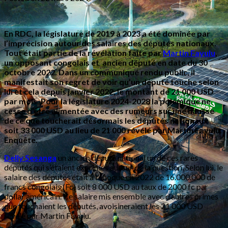
En RDC, la législature de 2019 à 2023 a été dominée par
l’imprécision autour des salaires des députés nationaux.
Tout était partie de la révélation faite par
Martin Fayulu
,
un opposant congolais et ancien député en date du 30
octobre 2022. Dans un communiqué rendu public, il
manifestait son regret de voir qu’un député touche selon
lui et cela depuis janvier 2022, le montant de 21 000 USD
par mois. Pour la législature 2024-2028 la polémique ne
cesse d’être alimentée avec des rumeurs sur une hausse
de ce que toucherait désormais les députés nationaux
soit 33 000 USD au lieu de 21 000 révélé par Martin Fayulu.
Enquête.
Delly Sesanga
un ancien député national un de ces rares
députés qui s’étaient exprimés autour de la question. Selon lui, le
salaire des députés était à l’époque en 2022 de 16.000.000 de
francs congolais (Fc) soit 8 000 USD au taux de 2000 fc par
dollar américain. Ce salaire mis ensemble avec d’autres primes
que touchaient les députés, avoisineraient les 21 000 USD
révélé par Martin Fayulu.