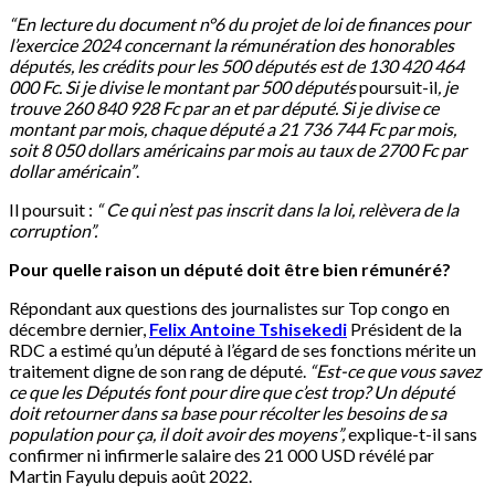
“En lecture du document n°6 du projet de loi de finances pour
l’exercice 2024 concernant la rémunération des honorables
députés, les crédits pour les 500 députés est de 130 420 464
000 Fc. Si je divise le montant par 500 députés
poursuit-il
, je
trouve 260 840 928 Fc par an et par député. Si je divise ce
montant par mois, chaque député a 21 736 744 Fc par mois,
soit 8 050 dollars américains par mois au taux de 2700 Fc par
dollar américain”
.
Il poursuit :
“ Ce qui n’est pas inscrit dans la loi, relèvera de la
corruption”.
Pour quelle raison un député doit être bien rémunéré?
Répondant aux questions des journalistes sur Top congo en
décembre dernier,
Felix Antoine Tshisekedi
Président de la
RDC a estimé qu’un député à l’égard de ses fonctions mérite un
traitement digne de son rang de député.
“Est-ce que vous savez
ce que les Députés font pour dire que c’est trop? Un député
doit retourner dans sa base pour récolter les besoins de sa
population pour ça, il doit avoir des moyens”,
explique-t-il sans
confirmer ni infirmerle salaire des 21 000 USD révélé par
Martin Fayulu depuis août 2022.