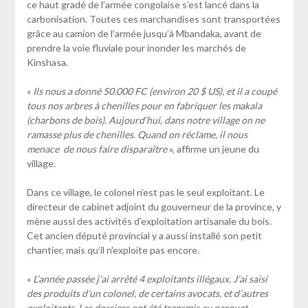
ce haut gradé de l’armée congolaise s’est lancé dans la
carbonisation. Toutes ces marchandises sont transportées
grâce au camion de l’armée jusqu’à Mbandaka, avant de
prendre la voie fluviale pour inonder les marchés de
Kinshasa.
«
Ils nous a donné 50.000 FC (environ 20 $ US), et il a coupé
tous nos arbres à chenilles pour en fabriquer les makala
(charbons de bois). Aujourd’hui, dans notre village on ne
ramasse plus de chenilles. Quand on réclame, il nous
menace de nous faire disparaître
», affirme un jeune du
village.
Dans ce village, le colonel n’est pas le seul exploitant. Le
directeur de cabinet adjoint du gouverneur de la province, y
mène aussi des activités d’exploitation artisanale du bois.
Cet ancien député provincial y a aussi installé son petit
chantier, mais qu’il n’exploite pas encore.
«
L’année passée j’ai arrêté 4 exploitants illégaux. J’ai saisi
des produits d’un colonel, de certains avocats, et d’autres
exploitants. Les dossiers ont été transmis au parquet,