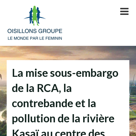
Skip
to
content
La mise sous-embargo
de la RCA, la
contrebande et la
pollution de la rivière
Kasaï au centre des