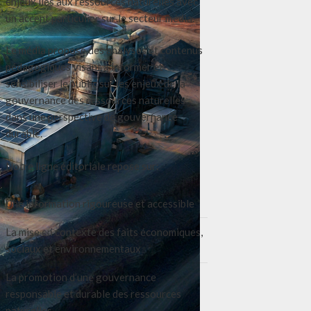
enjeux liés aux ressources naturelles avec
un accent particulier sur le secteur média.
Le média propose des analyses et contenus
pédagogiques visant à informer et
sensibiliser le public sur les enjeux de la
gouvernance des ressources naturelles
dans une perspective de gouvernance
durable.
Notre ligne éditoriale repose sur:
Une information rigoureuse et accessible
La mise en contexte des faits économiques,
sociaux et environnementaux
La promotion d’une gouvernance
responsable et durable des ressources
naturelles.