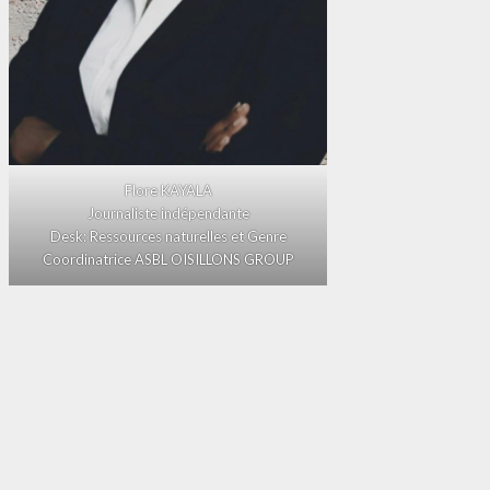
Flore KAYALA
Journaliste indépendante
Desk: Ressources naturelles et Genre
Coordinatrice ASBL OISILLONS GROUP