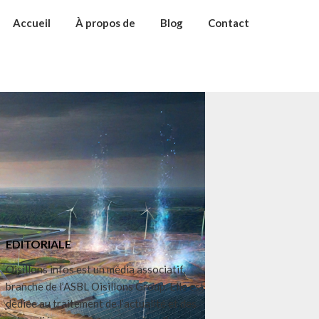
Accueil
À propos de
Blog
Contact
EDITORIALE
Oisillons infos est un média associatif,
branche de l’ASBL Oisillons Group. Elle est
dédiée au traitement de l’actualité et des