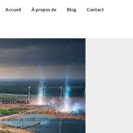
Accueil
À propos de
Blog
Contact
EDITORIALE
Oisillons infos est un média associatif,
branche de l’ASBL Oisillons Group. Elle est
dédiée au traitement de l’actualité et des