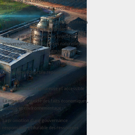
enjeux liés aux ressources naturelles avec
un accent particulier sur le secteur média.
Le média propose des analyses et contenus
pédagogiques visant à informer et
sensibiliser le public sur les enjeux de la
gouvernance des ressources naturelles
dans une perspective de gouvernance
durable.
Notre ligne éditoriale repose sur:
Une information rigoureuse et accessible
La mise en contexte des faits économiques,
sociaux et environnementaux
La promotion d’une gouvernance
responsable et durable des ressources
naturelles.