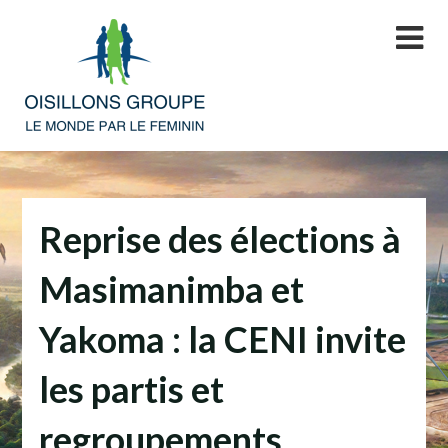
Skip
to
content
Reprise des élections à
Masimanimba et
Yakoma : la CENI invite
les partis et
regroupements