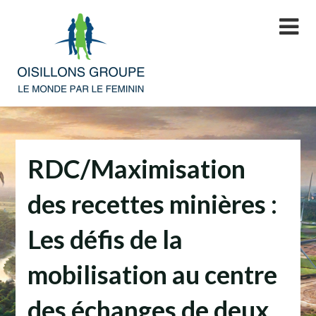
Skip
to
content
RDC/Maximisation
des recettes minières :
Les défis de la
mobilisation au centre
des échanges de deux