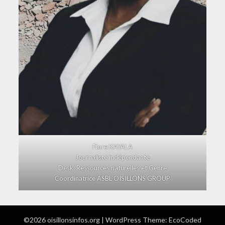
Flore KAYALA
Journaliste indépendante
Desk: Ressources naturelles et Genre
Coordinatrice ASBL OISILLONS GROUP
©2026 oisillonsinfos.org
| WordPress Theme:
EcoCoded