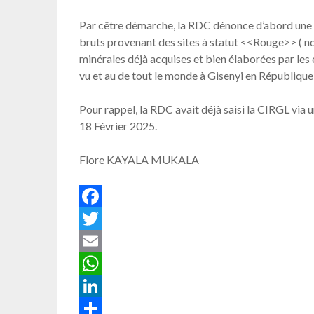
Par cêtre démarche, la RDC dénonce d’abord une e
bruts provenant des sites à statut <<Rouge>> ( no
minérales déjà acquises et bien élaborées par les
vu et au de tout le monde à Gisenyi en Républiqu
Pour rappel, la RDC avait déjà saisi la CIRGL v
18 Février 2025.
Flore KAYALA MUKALA
Facebook
Twitter
Email
WhatsApp
LinkedIn