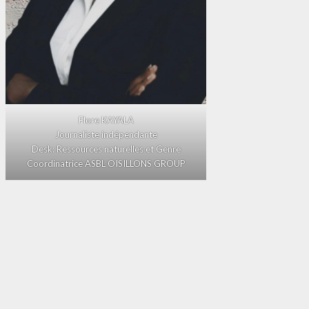
Flore KAYALA
Journaliste indépendante
Desk: Ressources naturelles et Genre
Coordinatrice ASBL OISILLONS GROUP