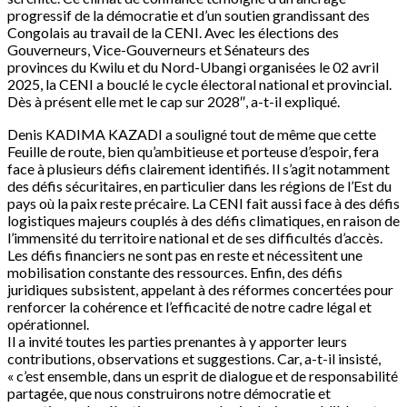
progressif de la démocratie et d’un soutien grandissant des
Congolais au travail de la CENI. Avec les élections des
Gouverneurs, Vice-Gouverneurs et Sénateurs des
provinces du Kwilu et du Nord-Ubangi organisées le 02 avril
2025, la CENI a bouclé le cycle électoral national et provincial.
Dès à présent elle met le cap sur 2028″, a-t-il expliqué.
Denis KADIMA KAZADI a souligné tout de même que cette
Feuille de route, bien qu’ambitieuse et porteuse d’espoir, fera
face à plusieurs défis clairement identifiés. Il s’agit notamment
des défis sécuritaires, en particulier dans les régions de l’Est du
pays où la paix reste précaire. La CENI fait aussi face à des défis
logistiques majeurs couplés à des défis climatiques, en raison de
l’immensité du territoire national et de ses difficultés d’accès.
Les défis financiers ne sont pas en reste et nécessitent une
mobilisation constante des ressources. Enfin, des défis
juridiques subsistent, appelant à des réformes concertées pour
renforcer la cohérence et l’efficacité de notre cadre légal et
opérationnel.
Il a invité toutes les parties prenantes à y apporter leurs
contributions, observations et suggestions. Car, a-t-il insisté,
« c’est ensemble, dans un esprit de dialogue et de responsabilité
partagée, que nous construirons notre démocratie et