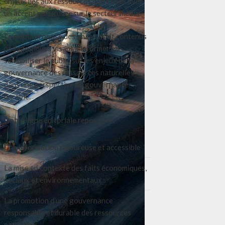
enjeux liés aux ressources naturelles avec
un accent particulier sur le secteur média.
Le média propose des analyses et contenus
pédagogiques visant à informer et
sensibiliser le public sur les enjeux de la
gouvernance des ressources naturelles
dans une perspective de gouvernance
durable.
Notre ligne éditoriale repose sur:
Une information rigoureuse et accessible
La mise en contexte des faits économiques,
sociaux et environnementaux
La promotion d’une gouvernance
responsable et durable des ressources
naturelles.