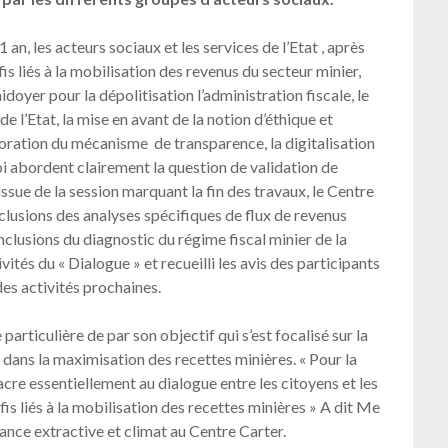
n, les acteurs sociaux et les services de l’Etat , après
is liés à la mobilisation des revenus du secteur minier,
oyer pour la dépolitisation l’administration fiscale, le
 l’Etat, la mise en avant de la notion d’éthique et
lioration du mécanisme de transparence, la digitalisation
oi abordent clairement la question de validation de
’issue de la session marquant la fin des travaux, le Centre
nclusions des analyses spécifiques de flux de revenus
nclusions du diagnostic du régime fiscal minier de la
vités du « Dialogue » et recueilli les avis des participants
 des activités prochaines.
 particulière de par son objectif qui s’est focalisé sur la
 dans la maximisation des recettes minières. « Pour la
acre essentiellement au dialogue entre les citoyens et les
is liés à la mobilisation des recettes minières » A dit Me
ce extractive et climat au Centre Carter.