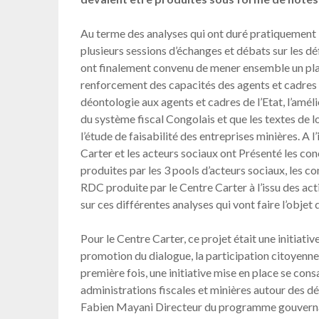
Au terme des analyses qui ont duré pratiquement 1 a
plusieurs sessions d’échanges et débats sur les déf
ont finalement convenu de mener ensemble un plaid
renforcement des capacités des agents et cadres de
déontologie aux agents et cadres de l’Etat, l’amé
du système fiscal Congolais et que les textes de l
l’étude de faisabilité des entreprises minières. A l
Carter et les acteurs sociaux ont Présenté les co
produites par les 3 pools d’acteurs sociaux, les co
RDC produite par le Centre Carter à l’issu des acti
sur ces différentes analyses qui vont faire l’objet
Pour le Centre Carter, ce projet était une initiative
promotion du dialogue, la participation citoyenne
première fois, une initiative mise en place se cons
administrations fiscales et minières autour des déf
Fabien Mayani Directeur du programme gouvernan