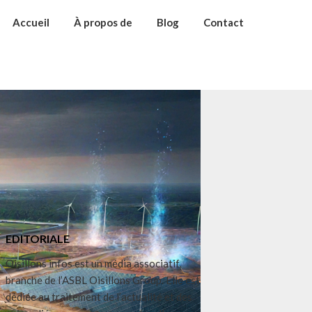
Accueil
À propos de
Blog
Contact
EDITORIALE
Oisillons infos est un média associatif,
branche de l’ASBL Oisillons Group. Elle est
dédiée au traitement de l’actualité et des