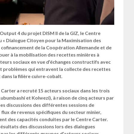
Output 4 du projet DISM II de la GIZ, le Centre
 du « Dialogue Citoyen pour la Maximisation des
du cofinancement de la Coopération Allemande et de
buer à la mobilisation des recettes minières à
teurs sociaux en vue d’échanges constructifs avec
t problèmes qui entravent la collecte des recettes
ans la filière cuivre-cobalt.
 Carter a recruté 15 acteurs sociaux dans les trois
Lubumbashi et Kolwezi), à raison de cinq acteurs par
 les discussions des différentes sessions de
flux de revenus spécifiques du secteur minier,
ent des capacités conduites par le Centre Carter.
résultats des discussions lors des dialogues
par les différents groupes d’acteurs sociaux.