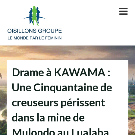
Skip
to
content
Drame à KAWAMA :
Une Cinquantaine de
creuseurs périssent
dans la mine de
Mulondo au Lualaba