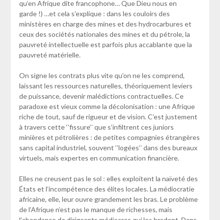
qu’en Afrique dite francophone… Que Dieu nous en
garde !) …et cela s’explique : dans les couloirs des
ministères en charge des mines et des hydrocarbures et
ceux des sociétés nationales des mines et du pétrole, la
pauvreté intellectuelle est parfois plus accablante que la
pauvreté matérielle.
On signe les contrats plus vite qu’on ne les comprend,
laissant les ressources naturelles, théoriquement leviers
de puissance, devenir malédictions contractuelles. Ce
paradoxe est vieux comme la décolonisation : une Afrique
riche de tout, sauf de rigueur et de vision. C’est justement
à travers cette ‘’fissure‘’ que s’infiltrent ces juniors
minières et pétrolières : de petites compagnies étrangères
sans capital industriel, souvent ‘’logées‘’ dans des bureaux
virtuels, mais expertes en communication financière.
Elles ne creusent pas le sol : elles exploitent la naïveté des
États et l’incompétence des élites locales. La médiocratie
africaine, elle, leur ouvre grandement les bras. Le problème
de l’Afrique n’est pas le manque de richesses, mais
l’abondance de dirigeants médiocres qui les bradent
.
Dans