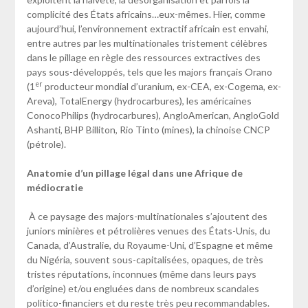
complicité des États africains…eux-mêmes. Hier, comme
aujourd’hui, l’environnement extractif africain est envahi,
entre autres par les multinationales tristement célèbres
dans le pillage en règle des ressources extractives des
pays sous-développés, tels que les majors français Orano
er
(1
producteur mondial d’uranium, ex-CEA, ex-Cogema, ex-
Areva), TotalEnergy (hydrocarbures), les américaines
ConocoPhilips (hydrocarbures), AngloAmerican, AngloGold
Ashanti, BHP Billiton, Rio Tinto (mines), la chinoise CNCP
(pétrole).
Anatomie d’un pillage légal dans une Afrique de
médiocratie
À ce paysage des majors-multinationales s’ajoutent des
juniors minières et pétrolières venues des États-Unis, du
Canada, d’Australie, du Royaume-Uni, d’Espagne et même
du Nigéria, souvent sous-capitalisées, opaques, de très
tristes réputations, inconnues (même dans leurs pays
d’origine) et/ou engluées dans de nombreux scandales
politico-financiers et du reste très peu recommandables.