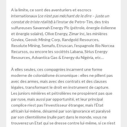
A la limite, ce sont des aventuriers et escrocs
internationaux (
ce n’est pas
méchant de le dire – juste un
constat de triste réalité
) à l’instar de Petro-Tim, des très
sulfureuses Savannah Energy Plc (pétrole, énergie éolienne
et énergie solaire), Olive Energy, Zimar inc, les minières
Goviex, Geovic Mining Corp, Randgold Resources,
Resolute Mining, Semafo, Etruscan, l’espagnole Rio Norcea
Recursos, ou encore les sociétés Labana, Sirius Energy
Resources, Advantica Gas & Energy du Nigéria, etc…
À elles seules, ces compagnies incarnent une forme
moderne de colonialisme économique : elles ne pillent pas
avec des armes, mais avec des contrats et des clauses
légales, transformant le droit en instrument de capture.
Les juniors minières et pétrolières ne prospèrent pas que
par ruse, mais aussi par opportunité, et leur principal
complice n’est pas l’investisseur étranger, mais l’État
africain lui-même, désarmé par son ignorance et paralysé
par son clientélisme (nulle part dans le monde, vous ne
trouverez un Etat qui se dresse contre lui-même, si ce n’est