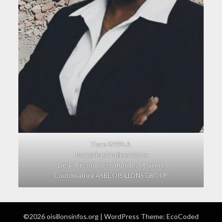
Flore KAYALA
Journaliste indépendante
Desk: Ressources naturelles et Genre
Coordinatrice ASBL OISILLONS GROUP
©2026 oisillonsinfos.org
| WordPress Theme:
EcoCoded