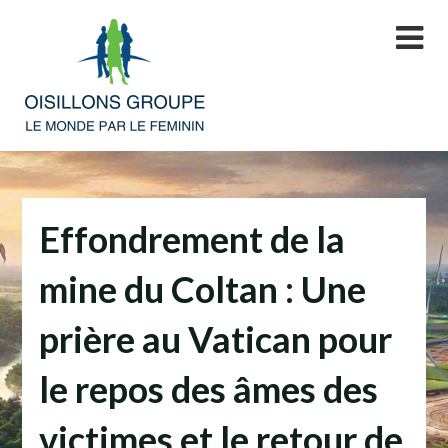
Skip
to
content
Effondrement de la
mine du Coltan : Une
prière au Vatican pour
le repos des âmes des
victimes et le retour de