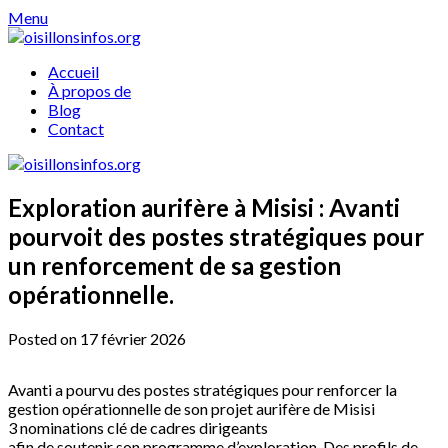
Skip
Menu
to
content
Accueil
À propos de
Blog
Contact
Exploration aurifère à Misisi : Avanti
pourvoit des postes stratégiques pour
un renforcement de sa gestion
opérationnelle.
Posted on 17 février 2026
Avanti a pourvu des postes stratégiques pour renforcer la
gestion opérationnelle de son projet aurifère de Misisi
3 nominations clé de cadres dirigeants
afin de soutenir son programme d’exploration. Des profils de