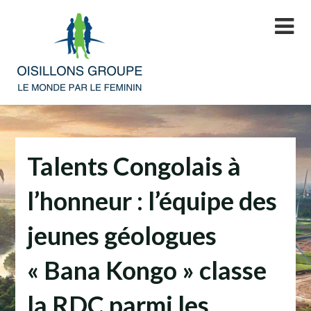
Skip
to
content
Talents Congolais à
l’honneur : l’équipe des
jeunes géologues
« Bana Kongo » classe
la RDC parmi les