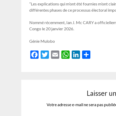
“Les explications qui m’ont été fournies m’ont clai
différentes phases de ce processus électoral impor
Nommé récemment, Ian J. Mc CARY a officielleme
Congo le 20 janvier 2026.
Génie Mulobo
Facebook
Twitter
Email
WhatsApp
LinkedIn
Partag
Laisser u
Votre adresse e-mail ne sera pas publié