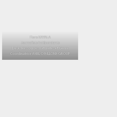
Flore KAYALA
Journaliste indépendante
Desk: Ressources naturelles et Genre
Coordinatrice ASBL OISILLONS GROUP