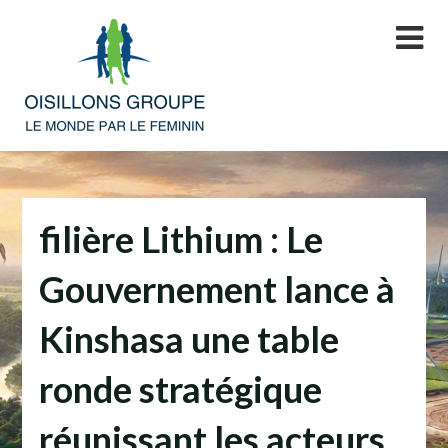
Skip
to
content
filière Lithium : Le
Gouvernement lance à
Kinshasa une table
ronde stratégique
réunissant les acteurs