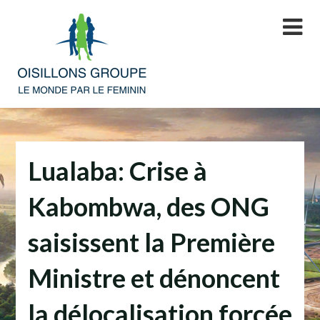
Skip
to
content
Lualaba: Crise à
Kabombwa, des ONG
saisissent la Première
Ministre et dénoncent
la délocalisation forcée