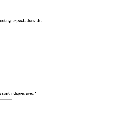
meeting-expectations-drc
s sont indiqués avec
*