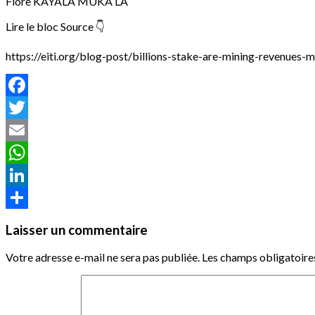
Flore KAYALA MUKA LA
Lire le bloc Source 👇
https://eiti.org/blog-post/billions-stake-are-mining-revenues-
Facebook
Twitter
Email
WhatsApp
LinkedIn
Partager
Laisser un commentaire
Votre adresse e-mail ne sera pas publiée.
Les champs obligatoire