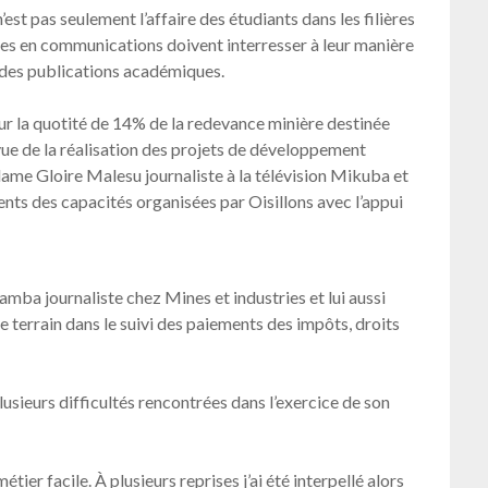
st pas seulement l’affaire des étudiants dans les filières
unes en communications doivent interresser à leur manière
c des publications académiques.
sur la quotité de 14% de la redevance minière destinée
 vue de la réalisation des projets de développement
ame Gloire Malesu journaliste à la télévision Mikuba et
ents des capacités organisées par Oisillons avec l’appui
samba journaliste chez Mines et industries et lui aussi
e terrain dans le suivi des paiements des impôts, droits
lusieurs difficultés rencontrées dans l’exercice de son
étier facile. À plusieurs reprises j’ai été interpellé alors