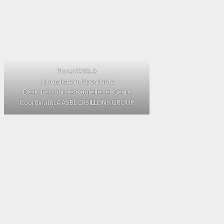
Flore KAYALA
Journaliste indépendante
Desk: Ressources naturelles et Genre
Coordinatrice ASBL OISILLONS GROUP