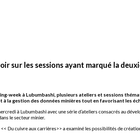
oir sur les sessions ayant marqué la deux
ing-week à Lubumbashi, plusieurs ateliers et sessions thémat
 et à la gestion des données minières tout en favorisant les é
rcredi à Lubumbashi avec une série d’ateliers consacrés au dével
ns le secteur minier.
n << Du cuivre aux carrières>> a examiné les possibilités de créa