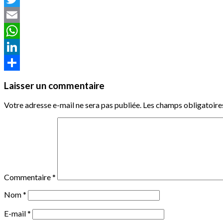
Twitter
Email
WhatsApp
LinkedIn
Partager
Laisser un commentaire
Votre adresse e-mail ne sera pas publiée.
Les champs obligatoire
Commentaire
*
Nom
*
E-mail
*