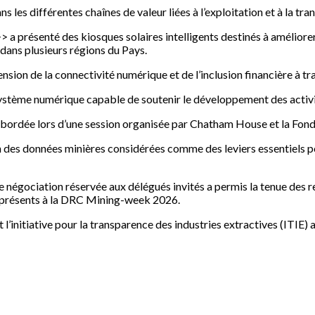
ns les différentes chaînes de valeur liées à l’exploitation et à la tr
a présenté des kiosques solaires intelligents destinés à améliorer l
dans plusieurs régions du Pays.
sion de la connectivité numérique et de l’inclusion financière à tr
système numérique capable de soutenir le développement des activ
bordée lors d’une session organisée par Chatham House et la Fon
on des données minières considérées comme des leviers essentiels pou
e négociation réservée aux délégués invités a permis la tenue des re
s présents à la DRC Mining-week 2026.
l’initiative pour la transparence des industries extractives (ITIE) 