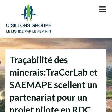
Skip
to
content
Traçabilité des
minerais:TraCerLab et
SAEMAPE scellent un
partenariat pour un
projet pilote en RDC.