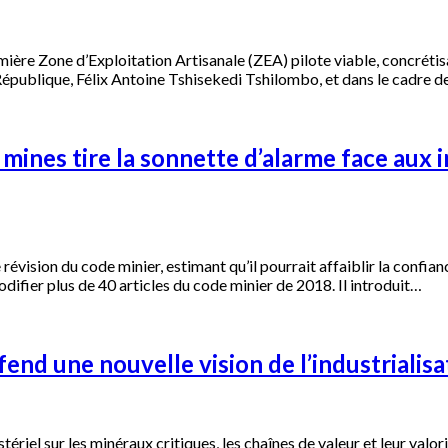
ière Zone d’Exploitation Artisanale (ZEA) pilote viable, concrétisa
publique, Félix Antoine Tshisekedi Tshilombo, et dans le cadre d
ines tire la sonnette d’alarme face aux i
ision du code minier, estimant qu’il pourrait affaiblir la confiance
fier plus de 40 articles du code minier de 2018. Il introduit…
end une nouvelle vision de l’industrialisat
el sur les minéraux critiques, les chaînes de valeur et leur valorisa